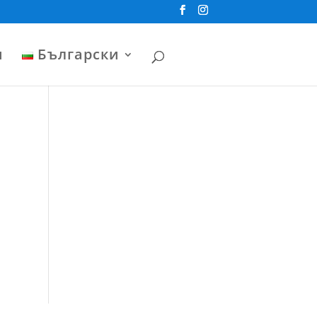
и
Български