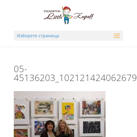
Изберете страница
05-
45136203_102121424062679